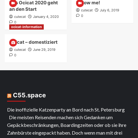
Das Ocicat 2020 geht
Follow me!
an den Start
cutecat
July 6, 2019
0
cutecat
January 4, 2020
0
ocicat-information
Ocicat – domestiziert
cutecat
June 29, 2019
0
C55.space
Die inoffizielle Katzenparty an Bord nach St. Petersburg
Die meisten Reisenden machen sich Gedanken um
Gepäckbeschränkungen, Boardingzeiten oder ob sie ihre
Zahnbürste eingepackt haben. Doch wenn man mit drei