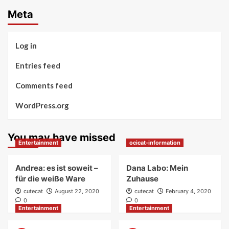
Meta
Log in
Entries feed
Comments feed
WordPress.org
You may have missed
Entertainment
ocicat-information
Andrea: es ist soweit –
Dana Labo: Mein
für die weiße Ware
Zuhause
cutecat
August 22, 2020
cutecat
February 4, 2020
0
0
Entertainment
Entertainment