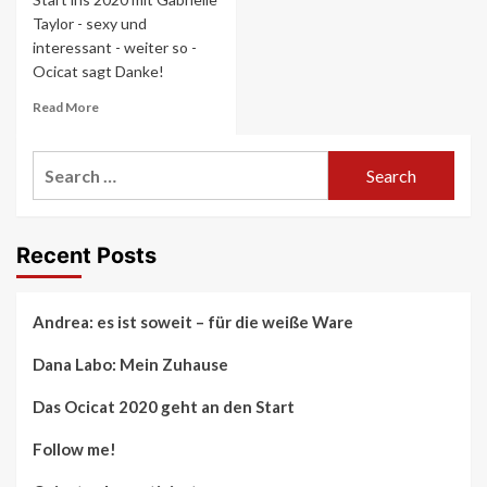
Taylor - sexy und
interessant - weiter so -
Ocicat sagt Danke!
Read
Read More
more
about
Search
Das
Ocicat
for:
2020
geht
an
Recent Posts
den
Start
Andrea: es ist soweit – für die weiße Ware
Dana Labo: Mein Zuhause
Das Ocicat 2020 geht an den Start
Follow me!