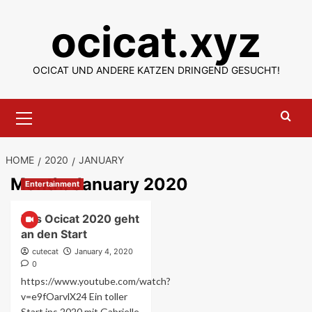
Skip
ocicat.xyz
to
content
OCICAT UND ANDERE KATZEN DRINGEND GESUCHT!
Primary
Menu
HOME
2020
JANUARY
Month:
January 2020
Entertainment
Das Ocicat 2020 geht
an den Start
cutecat
January 4, 2020
0
https://www.youtube.com/watch?
v=e9fOarvlX24 Ein toller
Start ins 2020 mit Gabrielle