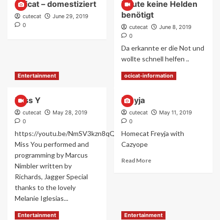
Ocicat – domestiziert
Heute keine Helden
Das
benötigt
Ocicat
cutecat
June 29, 2019
2020
0
cutecat
June 8, 2019
geht
0
an
Da erkannte er die Not und
den
wollte schnell helfen ..
Start
Read
Read More
Entertainment
ocicat-information
more
about
Miss Y
Freyja
Heute
keine
cutecat
May 28, 2019
cutecat
May 11, 2019
Helden
0
0
benötigt
https://youtu.be/NmSV3kzn8qQ
Homecat Freyja with
Miss You performed and
Cazyope
programming by Marcus
Read
Read More
Nimbler written by
more
Richards, Jagger Special
about
thanks to the lovely
Freyja
Melanie Iglesias...
Read
Read More
Entertainment
Entertainment