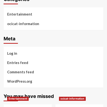
Entertainment
ocicat-information
Meta
Log in
Entries feed
Comments feed
WordPress.org
You may have missed
Entertainment
ocicat-information