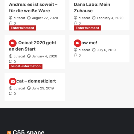
Andrea: es ist soweit –
Dana Labo: Mein
für die weiße Ware
Zuhause
cutecat
August 22, 2020
cutecat
February 4, 2020
0
0
Entertainment
Entertainment
Das Ocicat 2020 geht
Follow me!
an den Start
cutecat
July 6, 2019
0
cutecat
January 4, 2020
0
ocicat-information
Ocicat – domestiziert
cutecat
June 29, 2019
0
C55.space