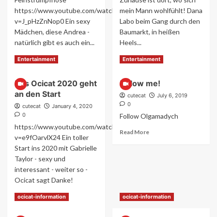
https://www.youtube.com/watch?
mein Mann wohlfühlt! Dana
v=J_pHzZnNop0 Ein sexy
Labo beim Gang durch den
Mädchen, diese Andrea -
Baumarkt, in heißen
natürlich gibt es auch ein...
Heels...
Read
Read
Read More
Read More
Entertainment
Entertainment
more
more
about
about
Das Ocicat 2020 geht
Follow me!
Andrea:
Dana
an den Start
es
Labo:
cutecat
July 6, 2019
ist
Mein
0
cutecat
January 4, 2020
soweit
Zuhause
0
Follow Olgamadych
–
https://www.youtube.com/watch?
für
Read
Read More
v=e9fOarvlX24 Ein toller
die
more
Start ins 2020 mit Gabrielle
weiße
about
Taylor - sexy und
Ware
Follow
me!
interessant - weiter so -
Ocicat sagt Danke!
Read
Read More
ocicat-information
ocicat-information
more
about