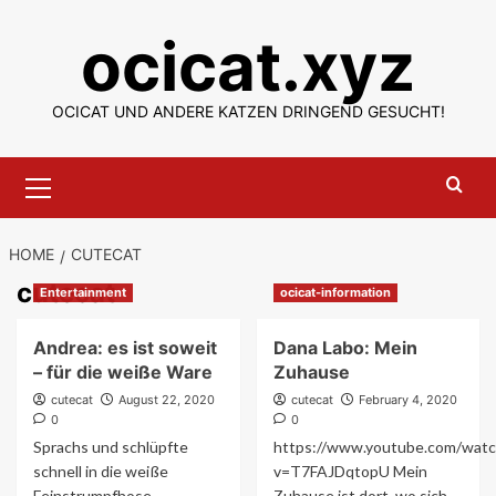
Skip
ocicat.xyz
to
content
OCICAT UND ANDERE KATZEN DRINGEND GESUCHT!
Primary
Menu
HOME
CUTECAT
cutecat
Entertainment
ocicat-information
Andrea: es ist soweit
Dana Labo: Mein
– für die weiße Ware
Zuhause
cutecat
August 22, 2020
cutecat
February 4, 2020
0
0
Sprachs und schlüpfte
https://www.youtube.com/watc
schnell in die weiße
v=T7FAJDqtopU Mein
Feinstrumpfhose
Zuhause ist dort, wo sich