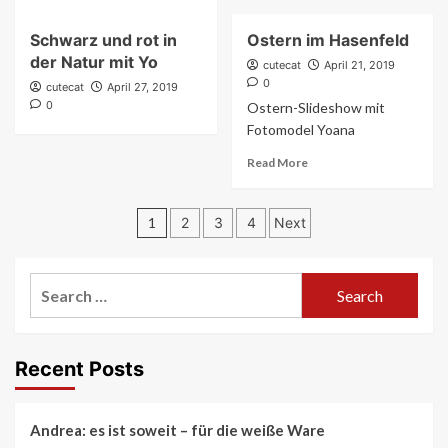
more
about
Schwarz und rot in
Ostern im Hasenfeld
Miss
der Natur mit Yo
Y
cutecat
April 21, 2019
0
cutecat
April 27, 2019
0
Ostern-Slideshow mit
Fotomodel Yoana
Read
Read More
more
about
Posts
Ostern
1
2
3
4
Next
im
pagination
Hasenfeld
Search
for:
Recent Posts
Andrea: es ist soweit – für die weiße Ware