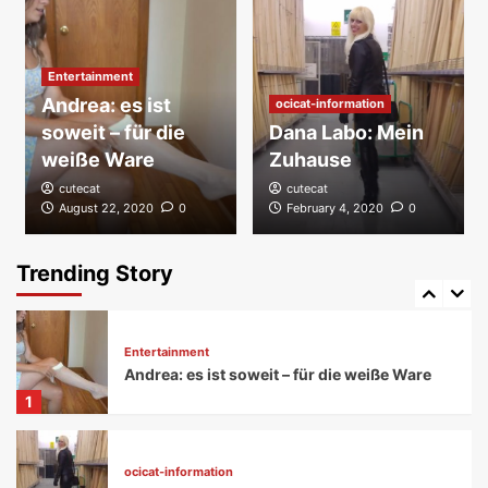
Das Ocicat 2020 geht an den Start
3
Entertainment
Andrea: es ist
ocicat-information
Entertainment
soweit – für die
Dana Labo: Mein
Follow me!
weiße Ware
Zuhause
4
cutecat
cutecat
August 22, 2020
0
February 4, 2020
0
ocicat-information
Ocicat – domestiziert
Trending Story
5
Entertainment
Andrea: es ist soweit – für die weiße Ware
1
ocicat-information