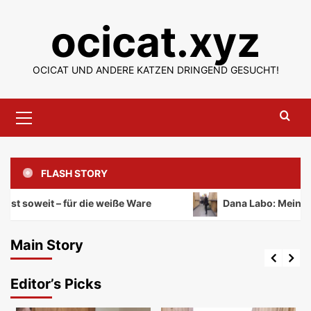
Skip
ocicat.xyz
to
content
OCICAT UND ANDERE KATZEN DRINGEND GESUCHT!
Primary
Menu
FLASH STORY
Entertainment
ist soweit – für die weiße Ware
Dana Labo: Mein Zu
Andrea: es ist soweit – für die weiße
Ware
Main Story
cutecat
August 22, 2020
0
Editor’s Picks
Entertainment