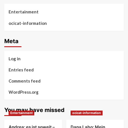
Entertainment
ocicat-information
Meta
Log in
Entries feed
Comments feed
WordPress.org
You may have missed
Entertainment
ocicat-information
Andrea: es ist soweit –
Dana Labo: Mein