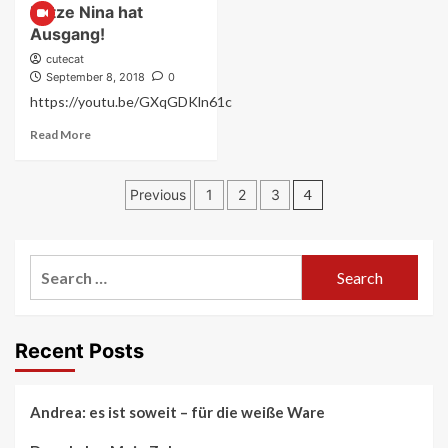
Panda
Katze Nina hat
5
The
Ausgang!
Ocicat
in
cutecat
video
September 8, 2018
0
https://youtu.be/GXqGDKln61c
Read
Read More
more
about
Posts
Katze
Previous
1
2
3
4
Nina
pagination
hat
Ausgang!
Search
for:
Recent Posts
Andrea: es ist soweit – für die weiße Ware