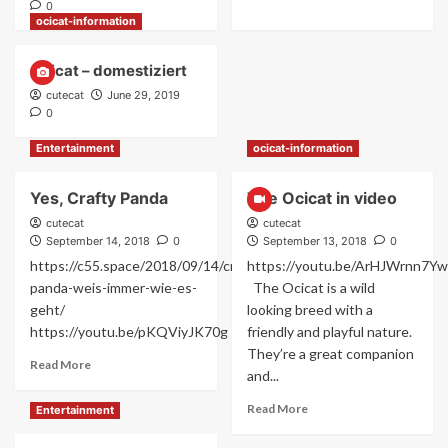
0
1
ocicat-information
Ocicat – domestiziert
ocicat-information
cutecat
June 29, 2019
Dana Labo: Mein Zuhause
0
2
Entertainment
ocicat-information
Yes, Crafty Panda
The Ocicat in video
Entertainment
Das Ocicat 2020 geht an den Start
cutecat
cutecat
3
September 14, 2018
0
September 13, 2018
0
https://c55.space/2018/09/14/crafty-
https://youtu.be/ArHJWrnn7Yw
panda-weis-immer-wie-es-
The Ocicat is a wild
Entertainment
geht/
looking breed with a
Follow me!
https://youtu.be/pKQViyJK70g
friendly and playful nature.
4
They’re a great companion
Read
Read More
and...
more
about
Read
Read More
Entertainment
ocicat-information
Yes,
more
Ocicat – domestiziert
Crafty
about