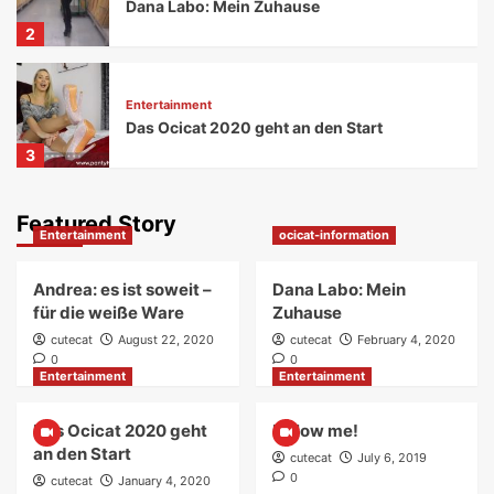
Dana Labo: Mein Zuhause
2
Entertainment
Das Ocicat 2020 geht an den Start
3
Featured Story
Entertainment
Entertainment
ocicat-information
Follow me!
4
Andrea: es ist soweit –
Dana Labo: Mein
für die weiße Ware
Zuhause
cutecat
August 22, 2020
cutecat
February 4, 2020
ocicat-information
0
0
Ocicat – domestiziert
Entertainment
Entertainment
5
Das Ocicat 2020 geht
Follow me!
an den Start
cutecat
July 6, 2019
Entertainment
0
cutecat
January 4, 2020
Andrea: es ist soweit – für die weiße Ware