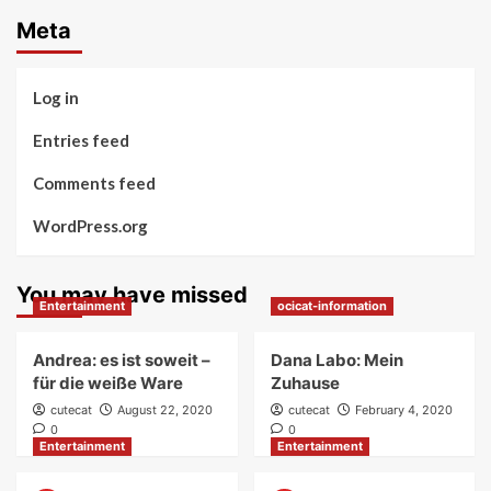
Meta
Log in
Entries feed
Comments feed
WordPress.org
You may have missed
Entertainment
ocicat-information
Andrea: es ist soweit –
Dana Labo: Mein
für die weiße Ware
Zuhause
cutecat
August 22, 2020
cutecat
February 4, 2020
0
0
Entertainment
Entertainment