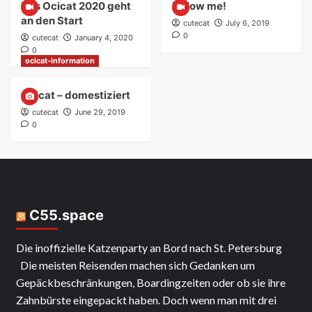
Das Ocicat 2020 geht
Follow me!
an den Start
cutecat
July 6, 2019
0
cutecat
January 4, 2020
0
ocicat-information
Ocicat – domestiziert
cutecat
June 29, 2019
0
C55.space
Die inoffizielle Katzenparty an Bord nach St. Petersburg
Die meisten Reisenden machen sich Gedanken um
Gepäckbeschränkungen, Boardingzeiten oder ob sie ihre
Zahnbürste eingepackt haben. Doch wenn man mit drei