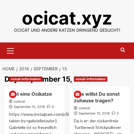
Skip
ocicat.xyz
to
content
OCICAT UND ANDERE KATZEN DRINGEND GESUCHT!
Primary
Menu
HOME
2018
SEPTEMBER
15
Day:
September 15, 2018
ocicat-information
ocicat-information
Fast eine Ocikatze
Was willst Du sonst
zuhause tragen?
cutecat
September 15, 2018
0
cutecat
September 15, 2018
0
https://www.instagram.com/p/BfBXg34DfRz/?
taken-by=gabrielletaylor1
Da is er: der rückenfreie
Gabrielle ist so freundlich
Turtleneck Strickpullover
und präsentiert ihren "
(Amazon - JYSPORT) - ein