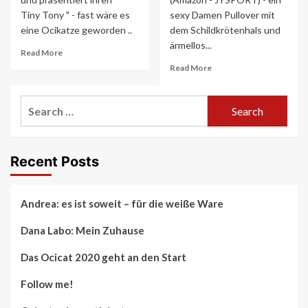
Tiny Tony " - fast wäre es
sexy Damen Pullover mit
eine Ocikatze geworden ..
dem Schildkrötenhals und
ärmellos...
Read
Read More
more
Read
Read More
about
more
Fast
about
Search
eine
Was
Ocikatze
willst
for:
Du
sonst
zuhause
Recent Posts
tragen?
Andrea: es ist soweit – für die weiße Ware
Dana Labo: Mein Zuhause
Das Ocicat 2020 geht an den Start
Follow me!