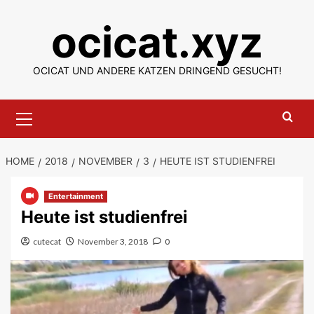
Skip
ocicat.xyz
to
content
OCICAT UND ANDERE KATZEN DRINGEND GESUCHT!
Primary
Menu
HOME
2018
NOVEMBER
3
HEUTE IST STUDIENFREI
Entertainment
Heute ist studienfrei
cutecat
November 3, 2018
0