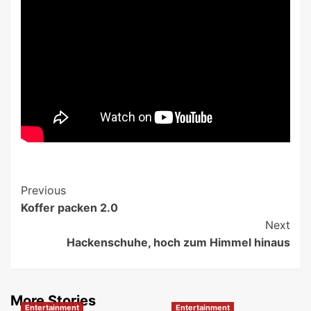
Post
Previous
Koffer packen 2.0
Navigation
Next
Hackenschuhe, hoch zum Himmel hinaus
More Stories
Entertainment
Entertainment