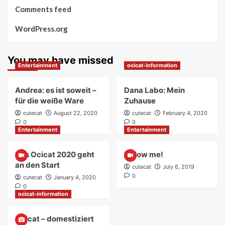
Comments feed
WordPress.org
You may have missed
Entertainment
ocicat-information
Andrea: es ist soweit –
Dana Labo: Mein
für die weiße Ware
Zuhause
cutecat
August 22, 2020
cutecat
February 4, 2020
0
0
Entertainment
Entertainment
Das Ocicat 2020 geht
Follow me!
an den Start
cutecat
July 6, 2019
0
cutecat
January 4, 2020
0
ocicat-information
Ocicat – domestiziert